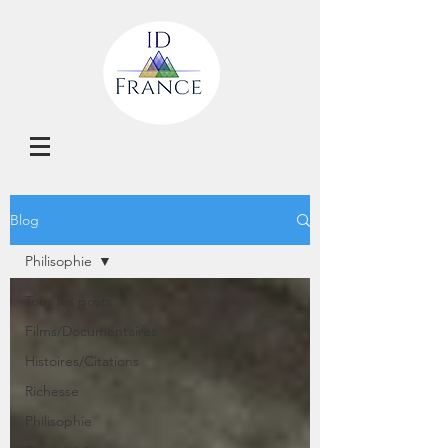
Blog
Philisophie
Tous les posts
Films/Documentaires
Histoires/Citations
Richesse
Philisophie